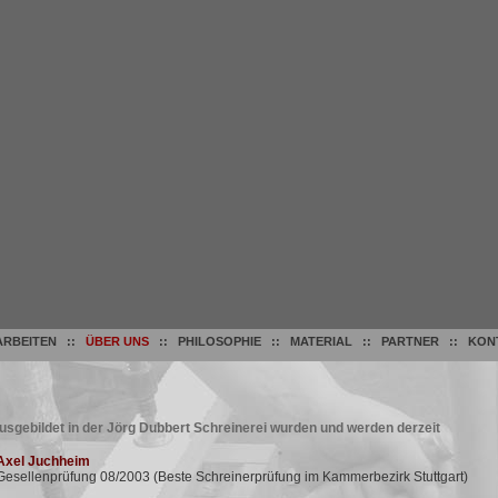
ARBEITEN
::
ÜBER UNS
::
PHILOSOPHIE
::
MATERIAL
::
PARTNER
::
KON
usgebildet in der Jörg Dubbert Schreinerei wurden und werden derzeit
xel Juchheim
esellenprüfung 08/2003 (Beste Schreinerprüfung im Kammerbezirk Stuttgart)