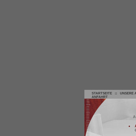
STARTSEITE
::
UNSERE 
ANFAHRT
A
A
G