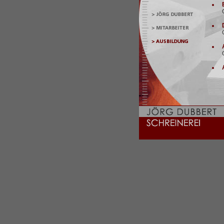
E
G
D
G
A
A