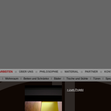
ARBEITEN
::
ÜBER UNS
::
PHILOSOPHIE
::
MATERIAL
::
PARTNER
::
KON
I
Wohnraum
I
Betten und Schränke
I
Bäder
I
Tische und Stühle
I
Türen
I
Spez
> zum Projekt